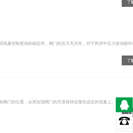
了
得风量控制更加的稳定和，阀门的压力无关性，对于风管中压力波动能作
了
阀门的位置，从而实现阀门的开度保持在预先设定的流量上。定风...
了