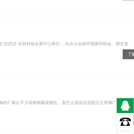
会”在武汉·光谷科技会展中心举行。 此次大会由中国兽药协会、湖北省...
了
阀的厂家让不少采购商眼花缭乱，那怎么筛选合适的文丘里阀厂家呢？ 
了