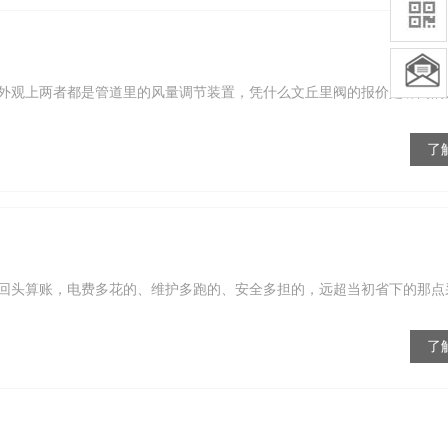
外观上两者都是管道里的风量调节装置，凭什么文丘里阀的报价是蝶阀的
了
回头算账，电费多花的、维护多跑的、安全多担的，远超当初省下的那点
了