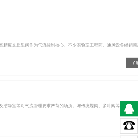
高精度文丘里阀作为气流控制核心。不少实验室工程商、通风设备经销商
了
及洁净室等对气流管理要求严苛的场所。与传统蝶阀、多叶阀等常规风阀
了