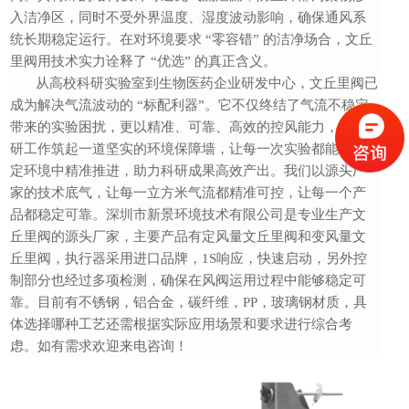
入洁净区，同时不受外界温度、湿度波动影响，确保通风系
统长期稳定运行。在对环境要求
“零容错” 的洁净场合，文丘
里阀用技术实力诠释了 “优选” 的真正含义。
从高校科研实验室到生物医药企业研发中心，文丘里阀已
成为解决气流波动的
“标配利器”。它不仅终结了气流不稳定
带来的实验困扰，更以精准、可靠、高效的控风能力，为科
研工作筑起一道坚实的环境保障墙，让每一次实验都能在稳
定环境中精准推进，助力科研成果高效产出。我们以源头厂
家的技术底气，让每一立方米气流都精准可控
，让每一个产
品都稳定可靠
。
深圳市新景环境技术有限公司是专业生产文
丘里阀的源头厂家，主要产品有定风量文丘里阀和变风量文
丘里阀，执行器采用进口品牌，
1S响应，快速启动，另外控
制部分也经过多项检测，确保在风阀运用过程中能够稳定可
靠。目前有不锈钢，铝合金，碳纤维，PP，玻璃钢材质，
具
体选择哪种工艺还需根据实际应用场景和要求进行综合考
虑。
如有需求欢迎来电咨询！