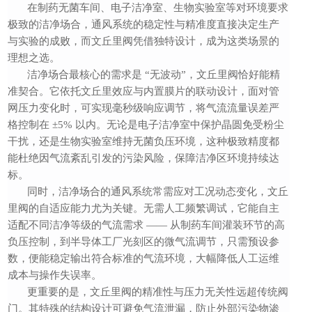
在制药无菌车间、电子洁净室、生物实验室等对环境要求
极致的洁净场合，通风系统的稳定性与精准度直接决定生产
与实验的成败，而文丘里阀凭借独特设计，成为这类场景的
理想之选。
洁净场合最核心的需求是
“无波动”，文丘里阀恰好能精
准契合。它依托文丘里效应与内置膜片的联动设计，面对管
网压力变化时，可实现毫秒级响应调节，将气流流量误差严
格控制在 ±
5
% 以内。无论是电子洁净室中保护晶圆免受粉尘
干扰，还是生物实验室维持无菌负压环境，这种极致精度都
能杜绝因气流紊乱引发的污染风险，保障洁净区环境持续达
标。
同时，洁净场合的通风系统常需应对工况动态变化，文丘
里阀的自适应能力尤为关键。无需人工频繁调试，它能自主
适配不同洁净等级的气流需求
—— 从制药车间灌装环节的高
负压控制，到半导体工厂光刻区的微气流调节，只需预设参
数，便能稳定输出符合标准的气流环境，大幅降低人工运维
成本与操作失误率。
更重要的是，文丘里阀的
精准性
与
压力无关性
远超传统阀
门。其特殊的结构设计可避免气流泄漏，防止外部污染物渗