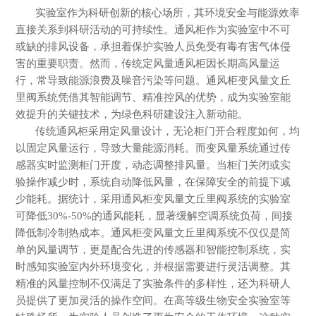
实验室作为科研创新的核心场所，其环境安全与能源效率
直接关系到科研活动的可持续性。通风柜作为实验室中不可
或缺的排风设备，承担着保护实验人员免受有毒有害气体侵
害的重要职责。然而，传统定风量通风柜因长期高风量运
行，常导致能源浪费及噪音污染等问题。通风柜变风量文丘
里阀系统凭借其智能调节、精准控风的优势，成为实验室能
效提升的关键技术，为绿色科研建设注入新动能。
传统通风柜采用定风量设计，无论柜门开合程度如何，均
以固定风量运行，导致大量能源消耗。而变风量系统通过传
感器实时监测柜门开度，动态调整排风量。当柜门关闭或实
验操作减少时，系统自动降低风量，在保障安全的前提下减
少能耗。据统计，采用通风柜变风量文丘里阀
系统的实验室
可降低
30%-50%的通风能耗，显著缓解空调系统负荷，间接
降低制冷制热成本。通风柜变风量
文丘里阀系统不仅仅是简
单的风量调节，更是配合先进的传感器和智能控制系统，实
时感知实验室内外环境变化，并根据需要进行灵活调整。其
精准的风量控制不仅满足了实验条件的多样性，还为科研人
员提供了更加灵活的操作空间。在高等级生物安全实验室等