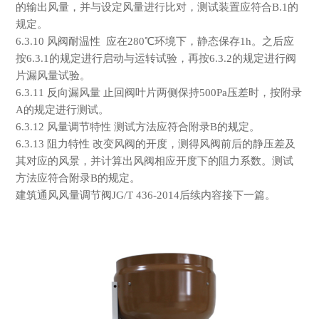
的输出风量，并与设定风量进行比对，测试装置应符合
B.1
的
规定。
6.3.10
风阀耐温性 应在
280
℃
环境下，静态保存
1h
。之后应
按
6.3.1
的规定进行启动与运转试验，再按
6.3.2
的规定进行阀
片漏风量试验。
6.3.11
反向漏风量 止回阀叶片两侧保持
500Pa
压差时，按附录
A
的规定进行测试。
6.3.12
风量调节特性 测试方法应符合附录
B
的规定。
6.3.13
阻力特性 改变风阀的开度，测得风阀前后的静压差及
其对应的风景，并计算出风阀相应开度下的阻力系数。测试
方法应符合附录
B
的规定。
建筑通风风量调节阀
JG/T 436-2014
后续内容接下一篇。