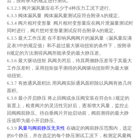
后，按附录
A
的规定进行测试。
6.3.2.3
阀片漏风量应在不少于
4
种压力工况下进行。
6.3.3
阀体漏风量 阀体漏风量测试应符合附录
A
的规定。
6.3.4
阀片相对变形量 阀片相对变形量应在阀片泄漏量测试时
同时进行，阀片想对变形量测试应符合附录
A
的规定。
6.3.5
最大工作压差 在不影响风阀阀片的漏风量（漏风量应满
足表
3
中的规定值）和不超过最大驱动扭矩的条件下，按附录
B
规定的方法测得风阀所能承受的最大静压差。
6.3.6
最大驱动扭矩 风阀关闭后，待其两侧静压差等于其最大
工作压差时，采用扭矩扳手测得的风阀驱动扭矩即为最大驱
动扭矩。
6.3.7
有效通风面积比 用风阀实际通风面积除以风阀有效几何
面积。
6.3.8
最小开启静压 将止回阀或余压阀安装在符合
B.1
规定的
装置上，检查阀片的灵活性完好后，逐渐增大风量，监控止
回阀阀前静压。待自垂阀片开始启动前，阀前测得的最大静
压值即为最小开启静压。
6.3.9
风量与阀前静压无关性
在确定的阀前静压范围内，选定
的
6
个静压，并在选定的每个静压测试工况下，检测定风量阀