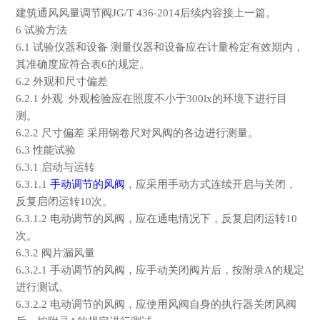
建筑通风风量调节阀
JG/T 436-2014
后续内容接上一篇。
6
试验方法
6.1
试验仪器和设备 测量仪器和设备应在计量检定有效期内，
其准确度应符合表
6
的规定。
6.2
外观和尺寸偏差
6.2.1
外观 外观检验应在照度不小于
300lx
的环境下进行目
测。
6.2.2
尺寸偏差 采用钢卷尺对风阀的各边进行测量。
6.3
性能试验
6.3.1
启动与运转
6.3.1.1
手动调节的风阀
，应采用手动方式连续开启与关闭，
反复启闭运转
10
次。
6.3.1.2
电动调节的风阀，应在通电情况下，反复启闭运转
10
次。
6.3.2
阀片漏风量
6.3.2.1
手动调节的风阀，应手动关闭阀片后，按附录
A
的规定
进行测试。
6.3.2.2
电动调节的风阀，应使用风阀自身的执行器关闭风阀