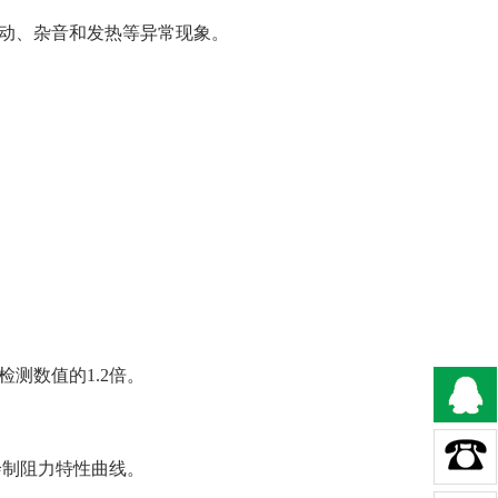
动、杂音和发热等异常现象。
检测数值的
1.2
倍。
绘制阻力特性曲线。