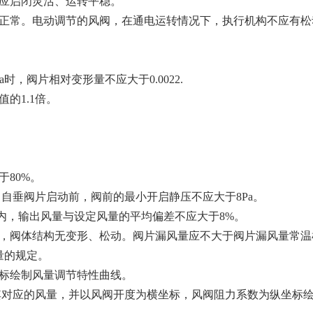
应启闭灵活、运转平稳。
正常。电动调节的风阀，在通电运转情况下，执行机构不应有松
a
时，阀片相对变形量不应大于
0.0022.
值的
1.1
倍。
于
80%
。
，自垂阀片启动前，阀前的最小开启静压不应大于
8Pa
。
内，输出风量与设定风量的平均偏差不应大于
8%
。
，阀体结构无变形、松动。
阀片漏风量
应不大于阀片漏风量常温
量的规定。
坐标绘制风量调节特性曲线。
其对应的风量，并以风阀开度为横坐标，风阀阻力系数为纵坐标