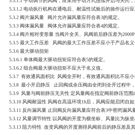
5.3.1.1
手动调节的风阀
，应采用手动方式连续开启与关闭，
5.3.1.2
电动执行机构在通电后、耐温性试验后的操作运行应
5.3.2
阀片漏风量 阀片允许漏风量应符合表
3
的规定。
5.3.3
阀体漏风量 阀体允许漏风量应符合表
4
的规定。
5.3.4
阀片相对变形量 当阀片全关、风阀前后静压差为
2000P
5.3.5
最大工作压差 风阀的最大工作压差不应小于产品名义
5.3.6
最大驱动扭矩
5.3.6.1
单体阀最大驱动扭矩应符合表
5
的规定。
5.3.6.2
组合阀最大驱动扭矩不应大于名义值。
5.3.7
有效通风面积比 风阀全开时，有效通风面积比不应小
5.3.8
最小开启静压 止回阀或余压阀由全闭到全开过程中
5.3.9
风量与阀前静压无关性 定风量阀在指定阀前静压范围
5.3.10
风阀耐温性 风阀在高温环境
1h
后，风阀应能启闭自如
5.3.11
反向漏风量 止回阀反向漏风量应符合表
3
中密闭漏风
5.3.12
风量调节特性 以风阀的开度为横坐标、风量比为纵
5.3.13
阻力特性 改变风阀的开度测得风阀前后的静压差及