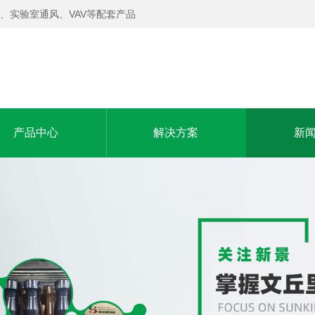
、实验室通风、VAV等配套产品
产品中心
解决方案
新