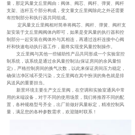
量，那定风量文丘里阀由：阀体、阀芯、阀杆、弹簧、阀杆
支架、连杆五个部分构成，变文量文丘里阀除此之外还需要
有控制部分和执行器共同组成。
定风量文丘里阀相对简单将阀芯、阀杆、弹簧、阀杆支
架安装于文丘里阀阀体内即可，如果是变风量的执行器和控
制部分一起安装在阀体外与其相连，再通过连杆连接中心阀
杆和快速电动执行器工作，最终实现变风量控制操作。
文丘里阀与其他一些辅助性产品共同形成一个实验室控
制系统，该系统是通过余风量控制法
(
保证房间的余风量恒
定
)
，严格控制房间的换气次数，以此来保证房间压力稳定，
确保洁净区域不受污染，文丘里阀在其中扮演的角色就是排
风送风的重要担当。
新景环境主要生产文丘里阀，在空调和实验室通风中常
用的末端设备，对于不同的使用场景，我们将推荐不同的配
置，各种规格型号齐全，出厂前做好风量标定，精准控制风
量，满足您的各种参数需求，欢迎随时联系！