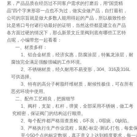
累，产品品质在经历过不同客户需求的打磨后，用“国货精
品”四个字来形容一点也不为过，做实业做产品，自打最初，
公司的宗旨就是做大多数人能用得起的产品，所以极致性价
比是将口号付诸行动最好的证明，当然这些都是建立在产品
各方面过硬的情况下，那么新景文丘里阀到底有哪些工艺特
点呢，小编带您一起看看：
一、材质多样：
1、铝合金材质，经济实惠，防腐涂层，特氟龙涂层，耐
腐蚀完全满足强酸强碱的工作环境。
2、不锈钢材质，经久耐用不易变形，
304
、
316
及
316L
可供选择。
3、特有的高分子树脂纤维材质，耐候性极佳，可在所有
恶劣环境中使用。
二、配件工艺精良，把握细节
1、阀杆，支架，杠杆，弹簧，全部采用不锈钢，做工考
究精密，保证阀门的结构运行顺滑。
2、每个配件都严格筛查质检，
0
不良，
0
瑕疵，
0
缺陷。
3、严格执行生产作业流程，装配
-
标定
-
测试
-
打包，每套
至少
50
个点的标定数据，真正意义上达到精度要求，每一