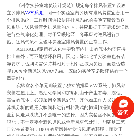
《科学实验室建筑设计规范》规定每个排风装置宜设独
立的排风
VAV系统
。同一个实验室内的所有排风装置宜合用一
个排风系统。工作时间连续使用排风系统的实验室应设置送
风系统，送风量宜为排风量的70%，并应根据工艺要求对送风
进行空气净化处理。对于采暖地区，冬季应对送风进行加
热。送风气流不应破坏实验室排风装置的正常工作。
ASHRAE规定所有从化学实验室内排出的气体均需直接
排出室外，而不能循环利用。因此，除非化学实验室也有洁
净要求，否则均需保持其相对于相邻区域为负压。而是否选
择100％全新风送风VAV系统，应做为实验室危险评估的一个
重要部分。
实验室各个单元间设置了独立的排风VAV
系统，排风都
安装在屋顶上。湿法化学间和加热间由于产生有毒、腐蚀、
高温的气体，必须采用全新风处理。其他如工作人员进行计
算机分析的通用实验间和进行材料测试的恒温恒湿间，
100％
全新风送风系统并不是唯一的选择。因为实验室不同的工艺
职能，不一定要全新风通风或全新风空气处理。能满足工艺
只能是首要的，100%的新风是针对通风柜的环境，而对于一