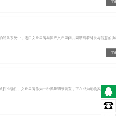
了
的通风系统中，进口文丘里阀与国产文丘里阀共同谱写着科技与智慧的协
了
效性准确性。文丘里阀作为一种风量调节装置，正在成为动物实验室中的
了