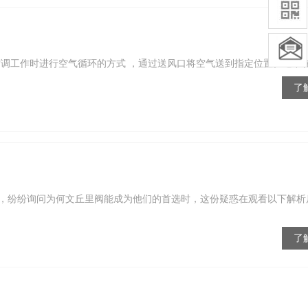
工作时进行空气循环的方式 ，通过送风口将空气送到指定位置。通常在办
了
，纷纷询问为何文丘里阀能成为他们的首选时，这份疑惑在观看以下解析
了