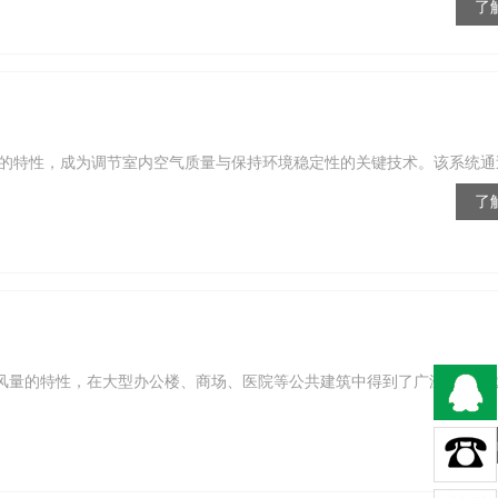
了
其灵活高效的特性，成为调节室内空气质量与保持环境稳定性的关键技术。该系统通过
了
送风量的特性，在大型办公楼、商场、医院等公共建筑中得到了广泛应用。
了