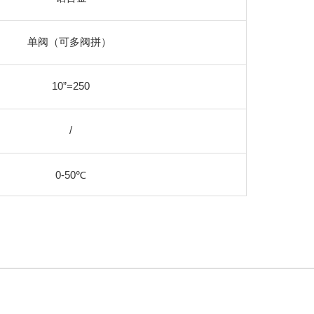
单阀（可多阀拼）
10”=250
/
0-50℃