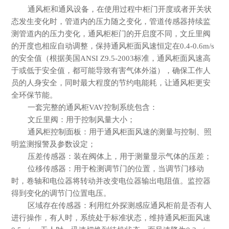
通风柜和通风设备，在使用过程中柜门开度或者开关状
态发生变化时，管道内的压力随之变化，管道传感器持续监
测管道内的压力变化，通风柜柜门的开启度不同，文丘里阀
的开度也相应自动调整，保持通风柜面风速恒定在
0.4-0.6m/s
的安全值（根据美国ANSI Z9.5-2003标准，通风柜面风速高
于或低于安全值，都可能导致有害气体外溢），确保工作人
员的人身安全，同时最大程度的节约电能耗，让通风柜更安
全环保节能。
一套完整的通风柜
VAV控制系统包含：
文丘里阀：用于控制风量大小；
通风柜控制面板：用于通风柜面风速的测量与控制、照
明监测报警及参数设定；
压差传感器：装在阀体上，用于测量显示气体的压差；
位移传感器：用于检测调节门的位置，当调节门移动
时，卷轴和电位器将转动并改变电位器输出电阻值。监控器
得到变化的调节门位置电压。
区域存在传感器：利用红外探测感应通风柜前是否有人
进行操作，有人时，系统处于标准状态，维持通风柜面风速