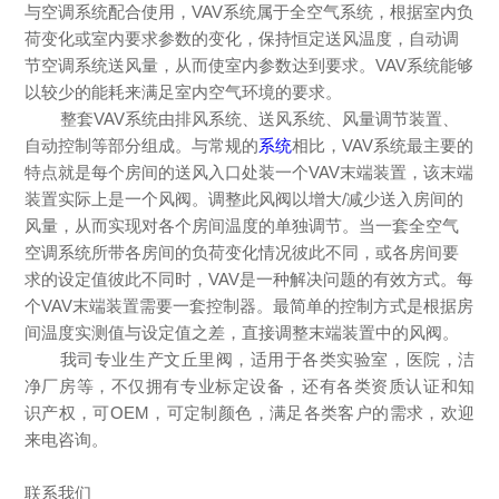
与空调系统配合使用，
VAV系统属于全空气系统
，
根据室内负
荷变化或室内要求参数的变化，保持恒定送风温度，自动调
节空调系统送风量，从而使室内参数达到要求。
VAV系统
能够
以较少的能耗来满足室内空气环境的要求。
整套
VAV
系统由排风系统、送风系统、风量调节装置、
自动控制等部分组成。
与常规的
系统
相比，
VAV系统最主要的
特点就是每个房间的送风入口处装一个VAV末端装置，该末端
装置实际上是一个风阀。调整此风阀以增大/减少送入房间的
风量，从而实现对各个房间温度的单独调节。当一套全空气
空调系统所带各房间的负荷变化情况彼此不同，或各房间要
求的设定值彼此不同时，VAV是一种解决问题的有效方式。每
个VAV末端装置需要一套控制器。最简单的控制方式是根据房
间温度实测值与设定值之差
，
直接调整末端装置中的风阀。
我司专业生产文丘里阀，适用于各类实验室，医院，洁
净厂房等，不仅拥有专业标定设备，还有各类资质认证和知
识产权，可
OEM，可定制颜色，满足各类客户的需求，欢迎
来电咨询。
联系我们