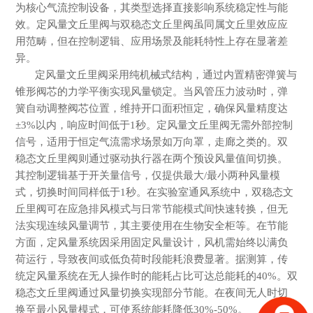
为核心气流控制设备，其类型选择直接影响系统稳定性与能
效。定风量文丘里阀与双稳态文丘里阀虽同属文丘里效应应
用范畴，但在控制逻辑、应用场景及能耗特性上存在显著差
异。
定风量文丘里阀采用纯机械式结构，通过内置精密弹簧与
锥形阀芯的力学平衡实现风量锁定。当风管压力波动时，弹
簧自动调整阀芯位置，维持开口面积恒定，确保风量精度达
±3%以内，响应时间低于1秒。定风量文丘里阀无需外部控制
信号，适用于恒定气流需求场景如万向罩，走廊之类的。双
稳态文丘里阀则通过驱动执行器在两个预设风量值间切换。
其控制逻辑基于开关量信号，仅提供最大/最小两种风量模
式，切换时间同样低于1秒。在实验室通风系统中，双稳态文
丘里阀可在应急排风模式与日常节能模式间快速转换，但无
法实现连续风量调节，其主要使用在生物安全柜等。在节能
方面，定风量系统因采用固定风量设计，风机需始终以满负
荷运行，导致夜间或低负荷时段能耗浪费显著。据测算，传
统定风量系统在无人操作时的能耗占比可达总能耗的40%。双
稳态文丘里阀通过风量切换实现部分节能。在夜间无人时切
换至最小风量模式，可使系统能耗降低30%-50%。