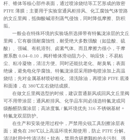
杆、锥体等核心部件表面，通过喷涂烧结等工艺形成的致密
PTFE 薄膜
；
主要用于实验室通风柜排风、化工腐蚀气体管路
的文丘里阀，抵御酸碱溶剂蒸气侵蚀，同时降低摩擦、防积
垢。
一般会在特殊环境的实验场所选择带有特氟泷涂层的文丘
里阀，它有
极强耐腐蚀性
，
耐受绝大多数强酸（如盐酸、硫
酸）、强碱、有机溶剂、卤素气体。
而且
摩擦
力很小，
干摩
擦系数
0.04–0.10，阀杆锥体滑动阻力小、响应快；不易粘
尘、粘冷凝物，清洁方便。
同时还能
抗老化、耐臭氧；表面
绝缘，避免电化学腐蚀。
特氟泷涂层采用
静电喷涂
加上
高温
烧结；先对金属基材喷砂粗化、清洗除油，再喷涂
PTFE 底漆
和
面漆，在
380℃左右烧结成膜。
在做文丘里阀
选型
的时候，
建议普通新风
或
回风文丘里阀
可不
用带
涂层；通风柜排风、化学品车间必须选特氟龙或同
级酚醛防腐涂层；高浓度氯
/ 氟环境优先 316 不锈钢基材 +
特氟龙双层防护。
在生产和安装使用过程中，
严禁用尖锐工具刮擦涂层表
面；避免在
280℃以上高温环境长期使用，防止 PTFE 分解。
清洁时用中性清洁剂 + 软布，禁用含研磨颗粒的去污剂、强