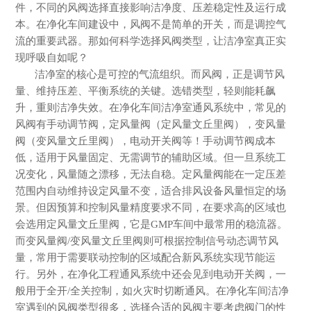
件，不同的风阀选择直接影响洁净度、压差稳定性及运行成
本。在净化车间建设中，风阀不是简单的开关，而是调控气
流的重要武器。那如何科学选择风阀类型，让洁净室真正实
现呼吸自如呢？
洁净室的核心是可控的气流组织。而风阀，正是调节风
量、维持压差、平衡系统的关键。选错类型，轻则能耗飙
升，重则洁净失效。在净化车间洁净室通风系统中，常见的
风阀有手动调节阀，定风量阀（定风量文丘里阀），变风量
阀（变风量文丘里阀），电动开关阀等！手动调节阀成本
低，适用于风量固定、无需调节的辅助区域。但一旦系统工
况变化，风量随之漂移，无法自稳。定风量阀能在一定压差
范围内自动维持设定风量不变，适合排风设备风量恒定的场
景。但因预算和控制风量精度要求不同，在要求高的区域也
会选用定风量文丘里阀，
它是
GMP车间中最常用的稳流器。
而变风量阀/变风量文丘里阀则可根据控制信号动态调节风
量，常用于需要联动控制的区域配合新风系统实现节能运
行。另外，在净化工程通风系统中还会见到电动开关阀，一
般
用于全开
/全关控制，如火灾时切断通风。
在净化车间洁净
室遇到的风阀类型很多，选择合适的风阀主要考虑阀门的性