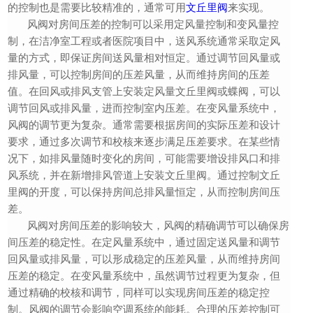
的控制也是需要比较精准的，通常可用
文丘里阀
来实现。
风阀对房间压差的控制可以采用定风量控制和变风量控
制，在洁净室工程或者医院项目中，送风系统通常采取定风
量的方式，即保证房间送风量相对恒定。通过调节回风量或
排风量，可以控制房间的压差风量，从而维持房间的压差
值。在回风或排风支管上安装定风量文丘里阀或蝶阀，可以
调节回风或排风量，进而控制室内压差。在变风量系统中，
风阀的调节更为复杂。通常需要根据房间的实际压差和设计
要求，通过多次调节和校核来逐步满足压差要求。在某些情
况下，如排风量随时变化的房间，可能需要增设排风口和排
风系统，并在新增排风管道上安装文丘里阀。通过控制文丘
里阀的开度，可以保持房间总排风量恒定，从而控制房间压
差。
风阀对房间压差的影响较大，风阀的精确调节可以确保房
间压差的稳定性。在定风量系统中，通过固定送风量和调节
回风量或排风量，可以形成稳定的压差风量，从而维持房间
压差的稳定。在变风量系统中，虽然调节过程更为复杂，但
通过精确的校核和调节，同样可以实现房间压差的稳定控
制。风阀的调节会影响空调系统的能耗。合理的压差控制可