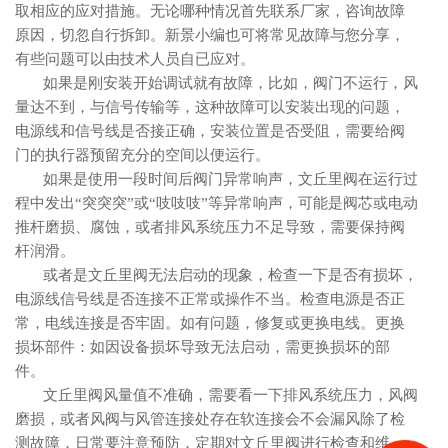
取相应的应对措施。
无论哪种情况首先联系厂家，咨询故障
原因，切忽自行拆卸。新景小编也可将常见故障与您分享，
有些问题可以由技术人员自已应对。
如果是刚安装开始调试就有故障，比如，阀门不运行，风
量达不到，与信号传输等，这种故障可以安装出现的问题，
电源线和信号线是否接正确，安装位置是否受阻，需要给阀
门的执行器预留充分的空间以便运行。
如果是使用一段时间后阀门
异常响声
，
文丘里阀在运行过
程中发出
“突突突”或“吱吱吱”等异常响声
，
可能是阀芯或电动
推杆磨损、腐蚀，或者排风系统压力不足导致
，需要保持阀
杆润滑。
或者是文丘里阀
无法启动
的
现象
，检查一下是否有
损坏
，
电
源
线
信号线是否
连接不正常或操作不当。检查电源是否正
常，电线连接是否牢固。如有问题，修复或更换电线。更换
损坏部件：如因设备损坏导致无法启动，需更换损坏的部
件。
文丘里阀风量值不准确，需要看一下
排风系统压力，风阀
磨损，或者风阀与风管连接处存在软连接
会不会漏风除了检
测故障，日常要注意
预防
，
定期对文丘里阀进行检查和维