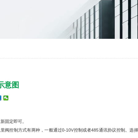
示意图
重新固定即可。
丘里阀控制方式有两种，一般通过
0-10V
控制或者
485
通讯协议控制。选