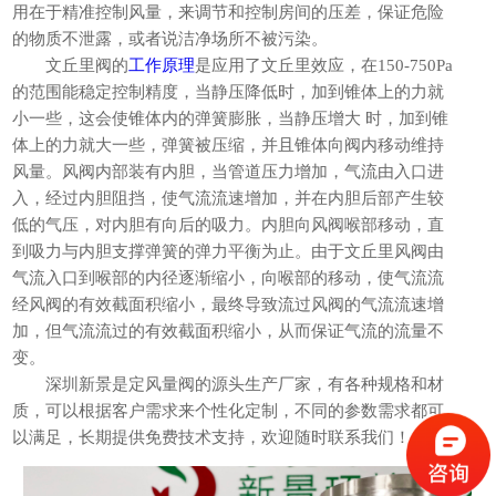
用在于精准控制风量，来调节和控制房间的压差，保证危险
的物质不泄露，或者说洁净场所不被污染。
文丘里阀的
工作原理
是应用了文丘里效应，在
150-750Pa
的范围能稳定控制精度，当静压降低时，加到锥体上的力就
小一些，这会使锥体内的弹簧膨胀，当静压增大 时，加到锥
体上的力就大一些，弹簧被压缩，并且锥体向阀内移动维持
风量。风阀内部装有内胆，当管道压力增加，气流由入口进
入，经过内胆阻挡，使气流流速增加，并在内胆后部产生较
低的气压，对内胆有向后的吸力。内胆向风阀喉部移动，直
到吸力与内胆支撑弹簧的弹力平衡为止。由于文丘里风阀由
气流入口到喉部的内径逐渐缩小，向喉部的移动，使气流流
经风阀的有效截面积缩小，最终导致流过风阀的气流流速增
加，但气流流过的有效截面积缩小，从而保证气流的流量不
变。
深圳新景是定风量阀的源头生产厂家，有各种规格和材
质，可以根据客户需求来个性化定制，不同的参数需求都可
以满足，长期提供免费技术支持，欢迎随时联系我们！