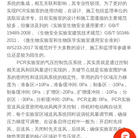
系统的集成，相互关联和影响，其专业性较强。为了更好的
实现PCR实验室的使用功能，在设计、施工包括监理单位的
选取应该求专。目前实验室的设计和施工需遵循的主要规范
较多，但像涉及到的《实验室生物安全通用要求》GB/T
19489-2008，《生物安全实验室建筑技术规范》GB/T 50346-
2011，《微生物实验室和生物医学实验室通用安全准则》
WS233-2017 等规范对于大多数的设计、施工和监理等参建单
位还是较为陌生的。
PCR实验室的气压控制负压系统，
其实质就是通过控制
相关送风和回风量进行实现的，关键节点就是实验室围护体
系的密闭性和送回风系统的稳定性。常用的四个区域压力梯
度为：准备区
:+10Pa，准备缓冲间: 0Pa ；制备区：-10Pa ,
制备缓冲间: 0Pa ；扩增区:-20Pa , 扩增缓冲间：-10Pa ；分
折区：-30Pa , 分析缓冲间:-20Pa。PCR走廊: 0Pa。PCR实验
室送风设置密闭电动风阀开关控制，停机时电动阀自动关
闭，每个实验室区域送风系统同时设涡轮风量调节阀，确保
压力梯度可调整。在设备启停过程中一般为：开启时先排
风，后送风；关闭时先关送风，后排风；确保实验室存在生
物危害因素的核心区域处于负压状态。。