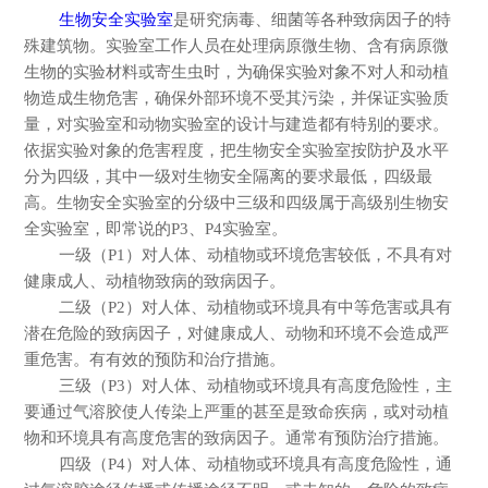
生物安全实验室
是研究病毒、细菌等各种致病因子的特
殊建筑物。实验室工作人员在处理病原微生物、含有病原微
生物的实验材料或寄生虫时，为确保实验对象不对人和动植
物造成生物危害，确保外部环境不受其污染，并保证实验质
量，对实验室和动物实验室的设计与建造都有特别的要求。
依据实验对象的危害程度，把生物安全实验室按防护及水平
分为四级，其中一级对生物安全隔离的要求最低，四级最
高。生物安全实验室的分级中三级和四级属于高级别生物安
全实验室，即常说的
P3、P4实验室。
一级
（
P1）对人体、动植物或环境危害较低，不具有对
健康成人、动植物致病的致病因子。
二级
（
P2）对人体、动植物或环境具有中等危害或具有
潜在危险的致病因子，对健康成人、动物和环境不会造成严
重危害。有有效的预防和治疗措施。
三级
（
P3）对人体、动植物或环境具有高度危险性，主
要通过气溶胶使人传染上严重的甚至是致命疾病，或对动植
物和环境具有高度危害的致病因子。通常有预防治疗措施。
四级
（
P4）对人体、动植物或环境具有高度危险性，通