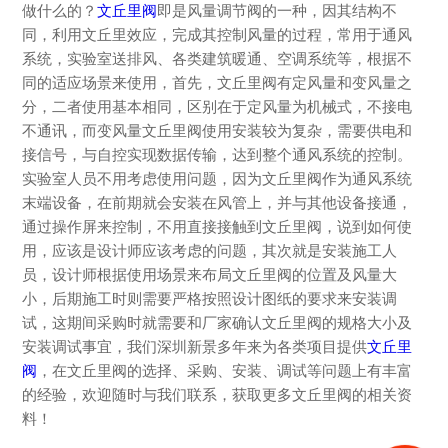
做什么的？
文丘里阀
即是风量调节阀的一种，因其结构不
同，利用文丘里效应，完成其控制风量的过程，常用于通风
系统，实验室送排风、各类建筑暖通、空调系统等，根据不
同的适应场景来使用，首先，文丘里阀有定风量和变风量之
分，二者使用基本相同，区别在于定风量为机械式，不接电
不通讯，而变风量文丘里阀使用安装较为复杂，需要供电和
接信号，与自控实现数据传输，达到整个通风系统的控制。
实验室人员不用考虑使用问题，因为文丘里阀作为通风系统
末端设备，在前期就会安装在风管上，并与其他设备接通，
通过操作屏来控制，不用直接接触到文丘里阀，说到如何使
用，应该是设计师应该考虑的问题，其次就是安装施工人
员，设计师根据使用场景来布局文丘里阀的位置及风量大
小，后期施工时则需要严格按照设计图纸的要求来安装调
试，这期间采购时就需要和厂家确认文丘里阀的规格大小及
安装调试事宜，我们深圳新景多年来为各类项目提供
文丘里
阀
，在文丘里阀的选择、采购、安装、调试等问题上有丰富
的经验，欢迎随时与我们联系，获取更多文丘里阀的相关资
料！