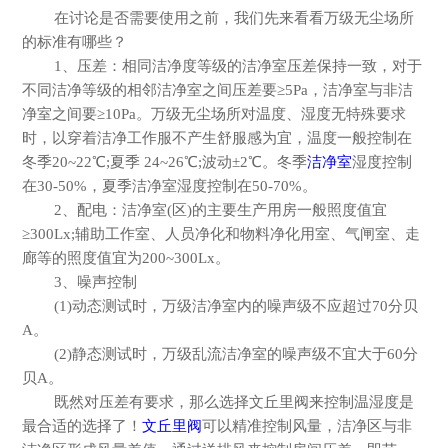
在讨论是否需要使用之前，我们先来看看万级无尘场所
的标准有哪些？
1、压差：相同洁净度等级的洁净室压差保持一致，对于
不同洁净等级的相邻洁净室之间压差要≥5Pa，洁净室与非洁
净室之间要≥10Pa。万级无尘场所
对温度、湿度无特殊要求
时，以穿着洁净工作服不产生舒服感为宜，温度一般控制在
冬季
20~22℃;夏季 24~26℃;波动±2℃。冬季
洁净室
湿度控制
在30-50%，夏季洁净室湿度控制在50-70%。
2、配电：洁净室(区)的主要生产用房一般照度值宜
≥300Lx;辅助工作室、人员净化和物料净化用室、气闸室、走
廊等的照度值宜为200~300Lx。
3、噪声控制
(1)动态测试时，万级洁净室内的噪声级不应超过70分贝
A。
(2)静态测试时，万级乱流洁净室的噪声级不宜大于60分
贝A。
既然对压差有要求，那么选择文丘里阀来控制温湿度是
最合适的选择了！
文丘里阀
可以精准控制风量，洁净区与非