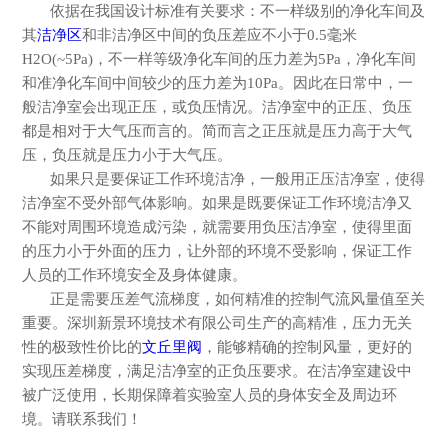
依据在我国设计标准有关要求：不一样级别的净化车间及
其
洁净区
和非洁净区中间的负压差应不小于
0.5毫米
H2O(~5Pa)，不一样等级净化车间的压力差为5Pa，净化车间
和准净化车间中间较少的压力差为10Pa。因此在日常中，一
般洁净室会出现正压，或负压情况。洁净室中的正压、负压
都是相对于大气压而言的。简而言之正压就是压力高于大气
压，负压就是压力小于大气压。
如
果只是要保证工作环境洁净，一般用正压洁净室，使得
洁净室不受外部气体影响。如果是既要保证工作环境洁净又
不能对周围环境造成污染，就需要用负压洁净室，使得里面
的压力小于外面的压力，让外部的环境不受影响，保证工作
人员的工作环境安全及身体健康。
正是需要压差气流梯度，如何精准的控制气流风量值至关
重要。深圳新景环境技术有限公司生产的高精准，压力无关
性的极致性价比的
文丘里阀
，能够精确的控制风量，更好的
实现压差梯度，满足洁净室的正负压要求。在洁净室建设中
被广泛使用，长期保障着实验室人员的身体安全及周边环
境。请联系我们！