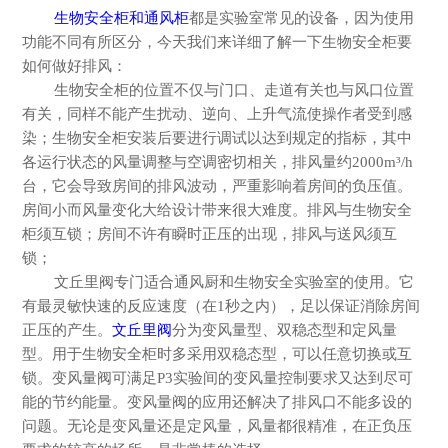
生物安全柜和通风柜
都是实验室常见的设备，因为使用
功能不同有所区分，今天我们来详细了解一下生物安全柜要
如何做好排风：
生物安全柜的位置不仅与门口、走道有关也与风口位置
有关，同样不能产生扰动、逆向、上升气流使操作者受到感
染；生物安全柜安装后要进行调试以达到规定的指标，其中
各运行状态的风量调整与空调密切相关，排风量约
2000m³/h
台，它会导致房间的排风波动，严重影响着房间的负压值。
房间小而风量变化大给设计带来很大难度。排风与生物安全
柜须互锁；房间不许有瞬时正压的出现，排风与送风须互
锁；
文丘里阀专门适合通风厨和生物安全实验室的使用。它
有最灵敏快速的反应速度（在
1秒之内），足以保证消除房间
正压的产生。
文丘里阀
分为变风量型、双稳态型和定风量
型。用于生物安全柜时多采用双稳态型，可以任意切换或互
锁。变风量阀可满足P3实验间的变风量控制要求又达到尽可
能的节约能量。变风量阀的应用还解决了排风口不能多设的
问题。无论是变风量还是定风量，风量都很精准，在正负压