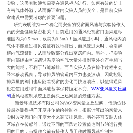
实验，这类实验通常需要在通风柜内进行。如何有效的防止
有害气体外溢，从而保证室内实验人员的安全，是目前实验
室建设中需要考虑的首要问题。
研究表明维持一个稳定而安全的视窗面风速与实验操作人
员的安全健康紧密相关！目前通用的通风柜视窗口面风速标
准
国内为
0.5 m/s，欧美为0.3m/s！当风速过小时，通风柜内的
气体不能通过排风管被有效地排出，而风速过大时，会引起
柜内气流紊乱，从而导致部分逸出至房间内。另外，把实验
室内部经由空调调过温度的空气大量外排到室外会产生相当
大的能耗，不利于节能减排。而且实验人员在操作过程中会
经常移动视窗，导致排风的管道内压力也会波动。因此控制
排风量的阀门也应随着视窗的变化而快速响应，以使得通风
柜在使用过程中面风速基本保持恒定不变。
VAV变风量文丘里
阀
通风柜控制系统正是解决上述问题的最佳方案。
新景环境技术有限公司的VAV变风量文丘里阀，借助位移
传感器测得柜门开度并传输给控制器，根据计算出的风量来
实时改变阀门的开度大小来调节排风量。另外还可安装人体
区域存在传感器
，通过不同的面风速设置值达到节约运行费
用的目的，当操作台前有操作人员工作时面风速控制在