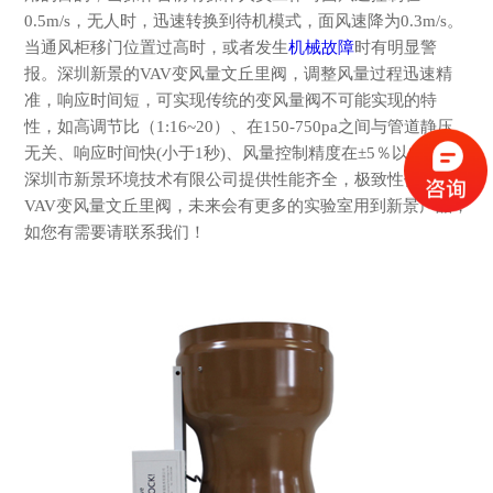
0.5m/s，无人时，迅速转换到待机模式，面风速降为0.3m/s。
当通风柜移门位置过高时，或者发生
机械故障
时有明显警
报。
深圳新景的
VAV变风量文丘里阀，调整风量过程迅速精
准，响应时间短，可实现传统的变风量阀不可能实现的特
性，如
高调节比（
1:16~20）、
在
150-750pa之间
与管道静压
无关、响应时间快
(小于1秒)、风量控制精度在±5％以内等。
深圳市新景环境技术有限公司提供性能齐全，极致性价比的
VAV变风量文丘里阀，未来会有更多的实验室用到新景产品，
如您有需要请联系我们！