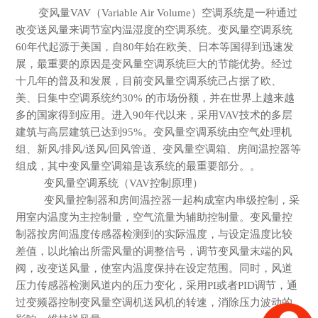
变风量
VAV（Variable Air Volume）空调系统是一种通过
改变送风量来调节室内温湿度的空调系统。变风量空调系统
60年代起源于美国，自80年始在欧美、日本等国得到迅速发
展，最重要的原因是变风量空调系统巨大的节能优势。经过
十几年的普及和发展，目前变风量空调系统己占据了欧、
美、日集中空调系统约30% 的市场份额，并在世界上越来越
多的国家得到应用。进入90年代以来，采用VAV技术的多层
建筑与高层建筑已达到95%。变风量空调系统由空气处理机
组、新风/排风/送风/回风管道、变风量空调箱、房间温控器等
组成，其中变风量空调箱是该系统的最重要部分。。
变风量空调系统（
VAV控制原理）
变风量控制器和房间温控器一起构成室内串级控制，采
用室内温度为主控制量，空气流量为辅助控制量。变风量控
制器按房间温度传感器检测到的实际温度，与设定温度比较
差值，以此输出所需风量的调整信号，调节变风量末端的风
阀，改变送风量，使室内温度保持在设定范围。同时，风道
压力传感器检测风道内的压力变化，采用
PI或者PID调节，通
过变频器控制变风量空调机送风机的转速，消除压力波动的