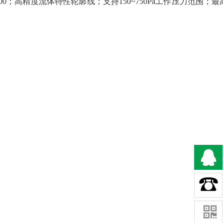
00
；高精度流体特性轮廓线；支持
150~750Pa
工作压力范围；最