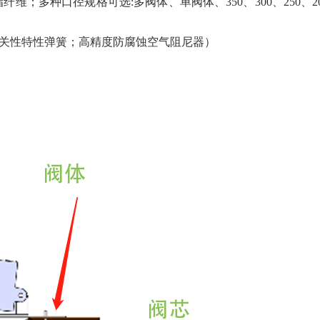
脂纤维；多种口径规格可选
:
多阀体、单阀体、
350
、
300
、
250
、
2
关性特性弹簧；高精度防腐蚀空气阻尼器）